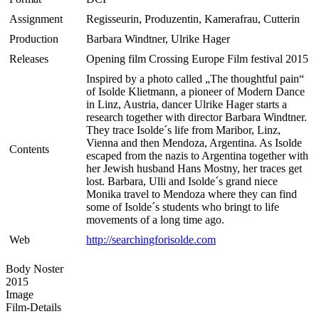
Assignment
Regisseurin, Produzentin, Kamerafrau, Cutterin
Production
Barbara Windtner, Ulrike Hager
Releases
Opening film Crossing Europe Film festival 2015
Inspired by a photo called „The thoughtful pain“
of Isolde Klietmann, a pioneer of Modern Dance
in Linz, Austria, dancer Ulrike Hager starts a
research together with director Barbara Windtner.
They trace Isolde´s life from Maribor, Linz,
Vienna and then Mendoza, Argentina. As Isolde
Contents
escaped from the nazis to Argentina together with
her Jewish husband Hans Mostny, her traces get
lost. Barbara, Ulli and Isolde´s grand niece
Monika travel to Mendoza where they can find
some of Isolde´s students who bringt to life
movements of a long time ago.
Web
http://searchingforisolde.com
Body Noster
2015
Image
Film-Details