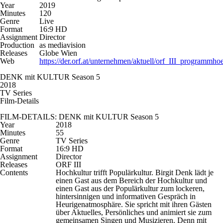
Year
2019
Minutes
120
Genre
Live
Format
16:9 HD
Assignment
Director
Production
as mediavision
Releases
Globe Wien
Web
https://der.orf.at/unternehmen/aktuell/orf_III_programmh
DENK mit KULTUR Season 5
2018
TV Series
Film-Details
FILM-DETAILS: DENK mit KULTUR Season 5
Year
2018
Minutes
55
Genre
TV Series
Format
16:9 HD
Assignment
Director
Releases
ORF III
Contents
Hochkultur trifft Populärkultur. Birgit Denk lädt je
einen Gast aus dem Bereich der Hochkultur und
einen Gast aus der Populärkultur zum lockeren,
hintersinnigen und informativen Gespräch in
Heurigenatmosphäre. Sie spricht mit ihren Gästen
über Aktuelles, Persönliches und animiert sie zum
gemeinsamen Singen und Musizieren. Denn mit