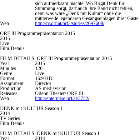
sich aufmerksam machte. Wo Birgit Denk für
Stimmung sorgt, darf auch ihre Band nicht fehlen,
denn was wäre „Denk mit Kultur“ ohne die
mittlerweile legendären Gesangseinlagen ihrer Gäste.
Web
http://tv.orf.at/orf3/stories/2697608/
ORF III Programmepräsentation 2015
2015
Live
Film-Details
FILM-DETAILS: ORF III Programmepräsentation 2015
Year
2015
Minutes
120
Genre
Live
Format
16:9 HD
Assignment
Director
Production
AS mediavision
Releases
Odeon Theater/ ORF III
Web
http://enterprise.orf.at/3742/
DENK mit KULTUR Season 1
2014
TV Series
Film-Details
FILM-DETAILS: DENK mit KULTUR Season 1
Year
2014