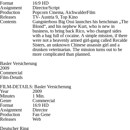
Format
16:9 HD
Assignment
Director/Script
Production
Popcorn Cinema, AichwalderFilm
Releases
TV- Austria 9, Top Kino
Contents
Gangsterboss Big Ossi launches his henchman „The
Blond“, and his nephew Kurt, who is new in
business, to bring back Rico, who changed sides
with a bag full of cocaine. A simple mission, if there
were not a heavenly armed girl-gang called Recalde
Sisters, an unknown Chinese assassin girl and a
drunken veterinarian. The mission turns out to be
more complicated than planned.
Basler Versicherung
2009
Commercial
Film-Details
FILM-DETAILS: Basler Versicherung
Year
2009
Minutes
1 Min.
Genre
Commercial
Format
16:9 HD
Assignment
Director
Production
Fan Gene
Releases
Web
Deutscher Ring