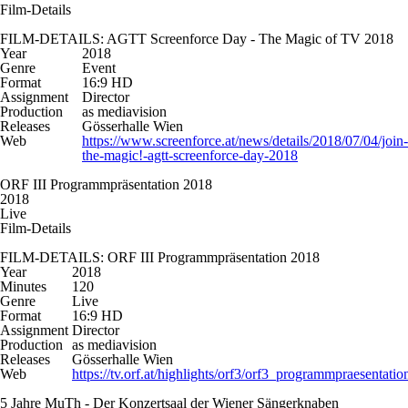
Film-Details
FILM-DETAILS: AGTT Screenforce Day - The Magic of TV 2018
Year
2018
Genre
Event
Format
16:9 HD
Assignment
Director
Production
as mediavision
Releases
Gösserhalle Wien
Web
https://www.screenforce.at/news/details/2018/07/04/join-
the-magic!-agtt-screenforce-day-2018
ORF III Programmpräsentation 2018
2018
Live
Film-Details
FILM-DETAILS: ORF III Programmpräsentation 2018
Year
2018
Minutes
120
Genre
Live
Format
16:9 HD
Assignment
Director
Production
as mediavision
Releases
Gösserhalle Wien
Web
https://tv.orf.at/highlights/orf3/orf3_programmpraesentat
5 Jahre MuTh - Der Konzertsaal der Wiener Sängerknaben