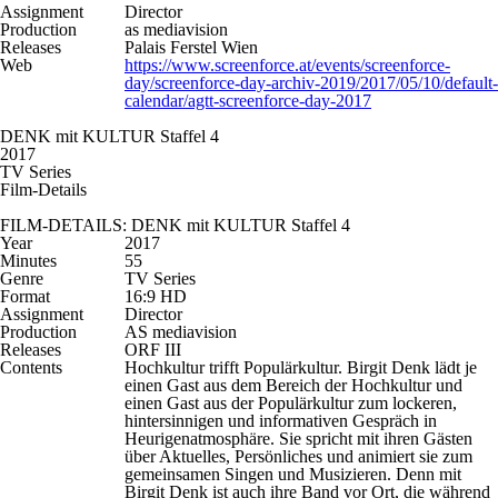
Assignment
Director
Production
as mediavision
Releases
Palais Ferstel Wien
Web
https://www.screenforce.at/events/screenforce-
day/screenforce-day-archiv-2019/2017/05/10/default-
calendar/agtt-screenforce-day-2017
DENK mit KULTUR Staffel 4
2017
TV Series
Film-Details
FILM-DETAILS: DENK mit KULTUR Staffel 4
Year
2017
Minutes
55
Genre
TV Series
Format
16:9 HD
Assignment
Director
Production
AS mediavision
Releases
ORF III
Contents
Hochkultur trifft Populärkultur. Birgit Denk lädt je
einen Gast aus dem Bereich der Hochkultur und
einen Gast aus der Populärkultur zum lockeren,
hintersinnigen und informativen Gespräch in
Heurigenatmosphäre. Sie spricht mit ihren Gästen
über Aktuelles, Persönliches und animiert sie zum
gemeinsamen Singen und Musizieren. Denn mit
Birgit Denk ist auch ihre Band vor Ort, die während