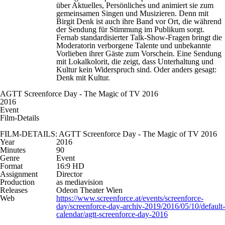
über Aktuelles, Persönliches und animiert sie zum
gemeinsamen Singen und Musizieren. Denn mit
Birgit Denk ist auch ihre Band vor Ort, die während
der Sendung für Stimmung im Publikum sorgt.
Fernab standardisierter Talk-Show-Fragen bringt die
Moderatorin verborgene Talente und unbekannte
Vorlieben ihrer Gäste zum Vorschein. Eine Sendung
mit Lokalkolorit, die zeigt, dass Unterhaltung und
Kultur kein Widerspruch sind. Oder anders gesagt:
Denk mit Kultur.
AGTT Screenforce Day - The Magic of TV 2016
2016
Event
Film-Details
FILM-DETAILS: AGTT Screenforce Day - The Magic of TV 2016
Year
2016
Minutes
90
Genre
Event
Format
16:9 HD
Assignment
Director
Production
as mediavision
Releases
Odeon Theater Wien
Web
https://www.screenforce.at/events/screenforce-
day/screenforce-day-archiv-2019/2016/05/10/default-
calendar/agtt-screenforce-day-2016