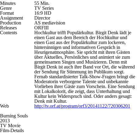
Minutes
55 Min.
Genre
TV Series
Format
16:9 HD
Assignment
Director
Production
AS mediavision
Releases
ORFIII
Contents
Hochkultur trifft Populärkultur. Birgit Denk lädt je
einen Gast aus dem Bereich der Hochkultur und
einen Gast aus der Populärkultur zum lockeren,
hintersinnigen und informativen Gespräch in
Heurigenatmosphäre. Sie spricht mit ihren Gästen
über Aktuelles, Persönliches und animiert sie zum
gemeinsamen Singen und Musizieren. Denn mit
Birgit Denk ist auch ihre Band vor Ort, die während
der Sendung für Stimmung im Publikum sorgt.
Fernab standardisierter Talk-Show-Fragen bringt die
Moderatorin verborgene Talente und unbekannte
Vorlieben ihrer Gäste zum Vorschein. Eine Sendung
mit Lokalkolorit, die zeigt, dass Unterhaltung und
Kultur kein Widerspruch sind. Oder anders gesagt:
Denk mit Kultur.
Web
http://tv.orf.at/program/orf3/20141122/720306201
Burning Souls
2013
TV Movie
Film-Details