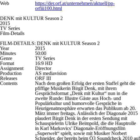
Web
https://der.orf.at/unternehmen/aktuell/pp-
orfiii100.html
DENK mit KULTUR Season 2
2015
TV Series
Film-Details
FILM-DETAILS: DENK mit KULTUR Season 2
Year
2015
Minutes
50:00
Genre
TV Series
Format
16:9 HD
Assignment
Director
Production
AS mediavision
Releases
ORF III
Contents
Nach dem großen Erfolg der ersten Staffel geht die
pfiffige Musikerin Birgit Denk, mit ihrem
Gesprächsformat „Denk mit Kultur“ nun in die
zweite Runde: Illustre Gäste aus Hoch- und
Populärkultur und humorvolle Gespräche in
Heurigenatmosphäre erwarten das Publikum ab 20.
März immer freitags. Anlässlich der Diagonale 2015
plaudert Birgit Denk in der ersten Sendung mit
Schauspielerin Ulrike Beimpold, die die Hauptrolle
in Karl Markovics’ Diagonale-Eröffnungsfilm
„Superwelt“ spielt, sowie mit Musiker Norbert
Schneider, der bereits beim Ö3 Soundcheck 2010 auf