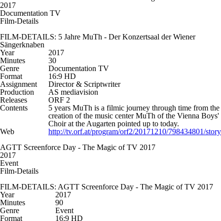
2017
Documentation TV
Film-Details
FILM-DETAILS: 5 Jahre MuTh - Der Konzertsaal der Wiener
Sängerknaben
Year
2017
Minutes
30
Genre
Documentation TV
Format
16:9 HD
Assignment
Director & Scriptwriter
Production
AS mediavision
Releases
ORF 2
Contents
5 years MuTh is a filmic journey through time from the
creation of the music center MuTh of the Vienna Boys'
Choir at the Augarten pointed up to today.
Web
http://tv.orf.at/program/orf2/20171210/798434801/story
AGTT Screenforce Day - The Magic of TV 2017
2017
Event
Film-Details
FILM-DETAILS: AGTT Screenforce Day - The Magic of TV 2017
Year
2017
Minutes
90
Genre
Event
Format
16:9 HD