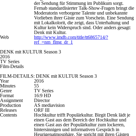
der Sendung für Stimmung im Publikum sorgt.
Fernab standardisierter Talk-Show-Fragen bringt die
Moderatorin verborgene Talente und unbekannte
Vorlieben ihrer Gäste zum Vorschein. Eine Sendung
mit Lokalkolorit, die zeigt, dass Unterhaltung und
Kultur kein Widerspruch sind. Oder anders gesagt:
Denk mit Kultur.
Web
http://www.imdb.com/title/tt6865714/?
ref_=nm_flmg_dr_1
DENK mit KULTUR Season 3
2016
TV Series
Film-Details
FILM-DETAILS: DENK mit KULTUR Season 3
Year
2016
Minutes
55
Genre
TV Series
Format
16:9 HD
Assignment
Director
Production
AS mediavision
Releases
ORF III
Contents
Hochkultur trifft Populärkultur. Birgit Denk lädt je
einen Gast aus dem Bereich der Hochkultur und
einen Gast aus der Populärkultur zum lockeren,
hintersinnigen und informativen Gespräch in
Heurigenatmosphäre. Sie spricht mit ihren Gästen