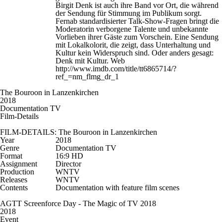
Birgit Denk ist auch ihre Band vor Ort, die während
der Sendung für Stimmung im Publikum sorgt.
Fernab standardisierter Talk-Show-Fragen bringt die
Moderatorin verborgene Talente und unbekannte
Vorlieben ihrer Gäste zum Vorschein. Eine Sendung
mit Lokalkolorit, die zeigt, dass Unterhaltung und
Kultur kein Widerspruch sind. Oder anders gesagt:
Denk mit Kultur. Web
http://www.imdb.com/title/tt6865714/?
ref_=nm_flmg_dr_1
The Bouroon in Lanzenkirchen
2018
Documentation TV
Film-Details
FILM-DETAILS: The Bouroon in Lanzenkirchen
Year
2018
Genre
Documentation TV
Format
16:9 HD
Assignment
Director
Production
WNTV
Releases
WNTV
Contents
Documentation with feature film scenes
AGTT Screenforce Day - The Magic of TV 2018
2018
Event