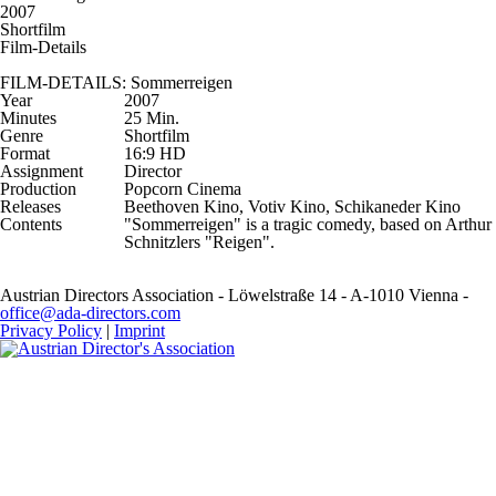
2007
Shortfilm
Film-Details
FILM-DETAILS: Sommerreigen
Year
2007
Minutes
25 Min.
Genre
Shortfilm
Format
16:9 HD
Assignment
Director
Production
Popcorn Cinema
Releases
Beethoven Kino, Votiv Kino, Schikaneder Kino
Contents
"Sommerreigen" is a tragic comedy, based on Arthur
Schnitzlers "Reigen".
Austrian Directors Association - Löwelstraße 14 - A-1010 Vienna -
office@ada-directors.com
Privacy Policy
|
Imprint