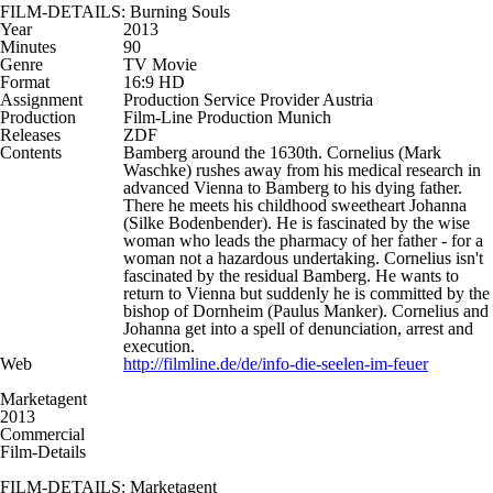
FILM-DETAILS: Burning Souls
Year
2013
Minutes
90
Genre
TV Movie
Format
16:9 HD
Assignment
Production Service Provider Austria
Production
Film-Line Production Munich
Releases
ZDF
Contents
Bamberg around the 1630th. Cornelius (Mark
Waschke) rushes away from his medical research in
advanced Vienna to Bamberg to his dying father.
There he meets his childhood sweetheart Johanna
(Silke Bodenbender). He is fascinated by the wise
woman who leads the pharmacy of her father - for a
woman not a hazardous undertaking. Cornelius isn't
fascinated by the residual Bamberg. He wants to
return to Vienna but suddenly he is committed by the
bishop of Dornheim (Paulus Manker). Cornelius and
Johanna get into a spell of denunciation, arrest and
execution.
Web
http://filmline.de/de/info-die-seelen-im-feuer
Marketagent
2013
Commercial
Film-Details
FILM-DETAILS: Marketagent