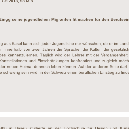
 CH 2013, 93 Min.
 Zingg seine jugendlichen Migranten fit machen für den Berufsei
gg aus Basel kann sich jeder Jugendliche nur wünschen, ob er im Land g
 innerhalb von zwei Jahren die Sprache, die Kultur, die gesetzlich
s kennenzulernen. Täglich wird der Lehrer mit der Vergangenheit 
onstellationen und Einschränkungen konfrontiert und zugleich möcht
n der neuen Heimat dennoch leben können. Auf der anderen Seite darf e
 schwierig sein wird, in der Schweiz einen beruflichen Einstieg zu find
80 in Basel) studierte an der Hochschule für Design und Kunst