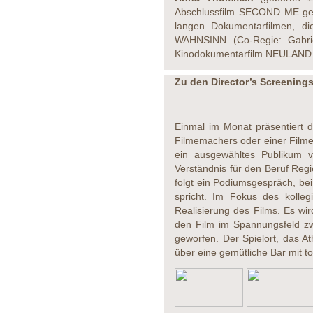
Abschlussfilm SECOND ME gewa
langen Dokumentarfilmen, di
WAHNSINN (Co-Regie: Gabriel
Kinodokumentarfilm NEULAND i
Zu den Director’s Screening
Einmal im Monat präsentiert di
Filmemachers oder einer Filmem
ein ausgewähltes Publikum vo
Verständnis für den Beruf Regi
folgt ein Podiumsgespräch, be
spricht. Im Fokus des kolle
Realisierung des Films. Es wir
den Film im Spannungsfeld z
geworfen. Der Spielort, das At
über eine gemütliche Bar mit t