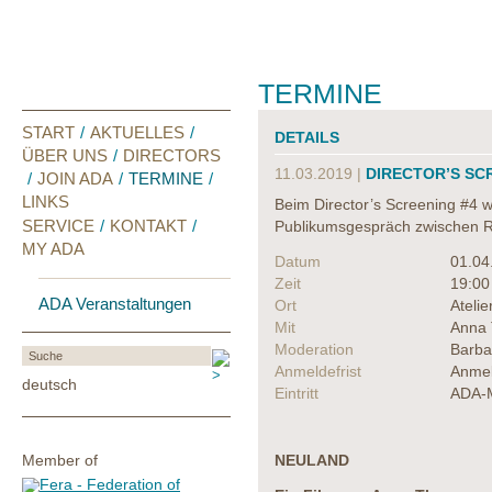
TERMINE
START
/
AKTUELLES
/
DETAILS
ÜBER UNS
/
DIRECTORS
11.03.2019 |
DIRECTOR’S SC
/
JOIN ADA
/
TERMINE
/
LINKS
Beim Director’s Screening #4 
SERVICE
/
KONTAKT
/
Publikumsgespräch zwischen R
MY ADA
Datum
01.04
Zeit
19:00
ADA Veranstaltungen
Ort
Ateli
Mit
Anna
Moderation
Barba
Anmeldefrist
Anmel
deutsch
Eintritt
ADA-M
Member of
NEULAND