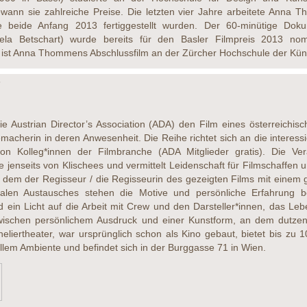
nn sie zahlreiche Preise. Die letzten vier Jahre arbeitete Anna T
e beide Anfang 2013 fertiggestellt wurden. Der 60-minütige Do
a Betschart) wurde bereits für den Basler Filmpreis 2013 nomi
st Anna Thommens Abschlussfilm an der Zürcher Hochschule der Kün
s
e Austrian Director’s Association (ADA) den Film eines österreichisc
acherin in deren Anwesenheit. Die Reihe richtet sich an die interessie
n Kolleg*innen der Filmbranche (ADA Mitglieder gratis). Die Vera
e jenseits von Klischees und vermittelt Leidenschaft für Filmschaffen
i dem der Regisseur / die Regisseurin des gezeigten Films mit eine
gialen Austausches stehen die Motive und persönliche Erfahrung b
d ein Licht auf die Arbeit mit Crew und den Darsteller*innen, das Lebe
wischen persönlichem Ausdruck und einer Kunstform, an dem dutze
heliertheater, war ursprünglich schon als Kino gebaut, bietet bis zu 1
ollem Ambiente und befindet sich in der Burggasse 71 in Wien.