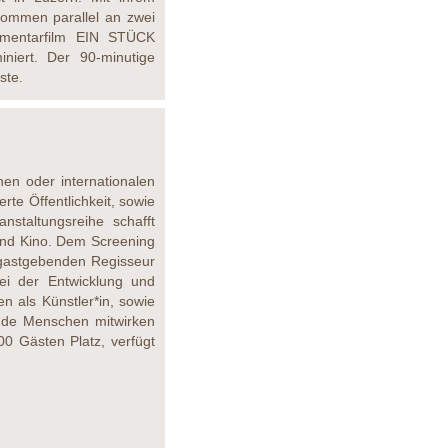
hommen parallel an zwei
kumentarfilm EIN STÜCK
niert. Der 90-minutige
ste.
hen oder internationalen
rte Öffentlichkeit, sowie
nstaltungsreihe schafft
 und Kino. Dem Screening
m gastgebenden Regisseur
ei der Entwicklung und
n als Künstler*in, sowie
nde Menschen mitwirken
00 Gästen Platz, verfügt