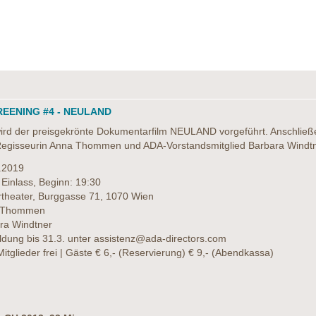
REENING #4 - NEULAND
wird der preisgekrönte Dokumentarfilm NEULAND vorgeführt. Anschließe
egisseurin Anna Thommen und ADA-Vorstandsmitglied Barbara Windtn
.2019
 Einlass, Beginn: 19:30
ertheater, Burggasse 71, 1070 Wien
 Thommen
ra Windtner
dung bis 31.3. unter assistenz@ada-directors.com
itglieder frei | Gäste € 6,- (Reservierung) € 9,- (Abendkassa)