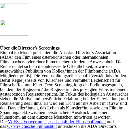
Über die Director’s Screenings
Einmal im Monat präsentiert die Austrian Director’s Association
(ADA) den Film eines österreichischen oder internationalen
Filmemachers oder einer Filmemacherin in deren Anwesenheit. Die
Reihe richtet sich an die interessierte Öffentlichkeit, sowie ein
ausgewähltes Publikum von Kolleg*innen der Filmbranche (ADA
Mitglieder gratis). Die Veranstaltungsreihe schafft Verständnis für den
Beruf Regie jenseits von Klischees und vermittelt Leidenschaft für
Filmschaffen und Kino. Dem Screening folgt ein Podiumsgespräch,
bei dem der Regisseur / die Regisseurin des gezeigten Films mit einem
gastgebenden Regisseur spricht. Im Fokus des kollegialen Austausches
stehen die Motive und persönliche Erfahrung bei der Entwicklung und
Realisierung des Films. Es wird ein Licht auf die Arbeit mit Crew und
den Darsteller*innen, das Leben als Künstler*in, sowie den Film im
Spannungsfeld zwischen persönlichem Ausdruck und einer
Kunstform, an dem dutzende Menschen mitwirken geworfen.
Die
VdFS – Verwertungsgesellschaft der Filmschaffenden
und
das
Österreichische Filminstitut
unterstützen die ADA Director’s