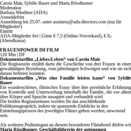
Carola Mair, Sybille Bauer und Maria Rösslhumer
Moderation
Barbara Windtner (ADA)
Anmeldefrist
Anmeldung bis 25.07. unter assistenz@ada-directors.com (nur für
Mitglieder!)
Eintritt
ADA-Mitglieder frei | Gäste € 7,5 (Online-Vorverkauf), € 9,-
(Abendkassa)
FRAUENPOWER IM FILM
120 Min | DF
Dokumentarfilm „Liebes:Leben“ von Carola Mair
Die Regisseurin erzählt darin die Geschichte von drei Frauen in einer
gewalttätigen Beziehung, vom jahrelangen Schweigen und wie sie sich
daraus befreien konnten.
Dokumentarfilm „Was eine Familie leisten kann“ von Sybille
Bauer
Ein wunderschönes, filmisches Essay über ihre persönliche Erfahrung
von Kontrolle und Unterwerfung innerhalb der Familie, die vor allem
über Körper und Sprache ausagiert und verhandelt wird
Die beiden Regisseurinnen werden für das anschließende
Publikumsgespräch, indem sie spannende Einblicke in den
Entstehungsprozess des jeweiligen Filmes geben werden, anwesend
sein.
Als weiteren Podiumsgast an diesem besonderen Filmabend dürfen wir
Maria Rösslhumer, Geschäftsführerin der autonomen