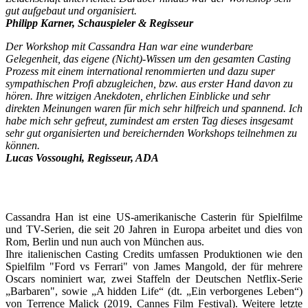
gut aufgebaut und organisiert.
Philipp Karner, Schauspieler & Regisseur
Der Workshop mit Cassandra Han war eine wunderbare
Gelegenheit, das eigene (Nicht)-Wissen um den gesamten Casting
Prozess mit einem international renommierten und dazu super
sympathischen Profi abzugleichen, bzw. aus erster Hand davon zu
hören. Ihre witzigen Anekdoten, ehrlichen Einblicke und sehr
direkten Meinungen waren für mich sehr hilfreich und spannend. Ich
habe mich sehr gefreut, zumindest am ersten Tag dieses insgesamt
sehr gut organisierten und bereichernden Workshops teilnehmen zu
können.
Lucas Vossoughi, Regisseur, ADA
Cassandra Han ist eine US-amerikanische Casterin für Spielfilme
und TV-Serien, die seit 20 Jahren in Europa arbeitet und dies von
Rom, Berlin und nun auch von München aus.
Ihre italienischen Casting Credits umfassen Produktionen wie den
Spielfilm "Ford vs Ferrari" von James Mangold, der für mehrere
Oscars nominiert war, zwei Staffeln der Deutschen Netflix-Serie
„Barbaren", sowie „A hidden Life“ (dt. „Ein verborgenes Leben“)
von Terrence Malick (2019, Cannes Film Festival). Weitere letzte