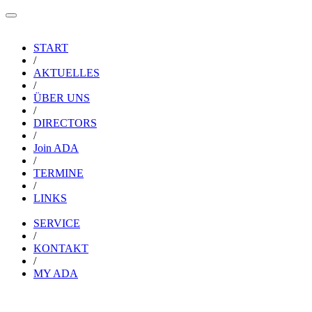
START
/
AKTUELLES
/
ÜBER UNS
/
DIRECTORS
/
Join ADA
/
TERMINE
/
LINKS
SERVICE
/
KONTAKT
/
MY ADA