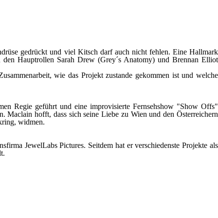
ndrüse gedrückt und viel Kitsch darf auch nicht fehlen. Eine Hallmark
 In den Hauptrollen Sarah Drew (Grey´s Anatomy) und Brennan Elliot
 Zusammenarbeit, wie das Projekt zustande gekommen ist und welche
filmen Regie geführt und eine improvisierte Fernsehshow "Show Offs"
. Maclain hofft, dass sich seine Liebe zu Wien und den Österreichern
akring, widmen.
sfirma JewelLabs Pictures. Seitdem hat er verschiedenste Projekte als
t.