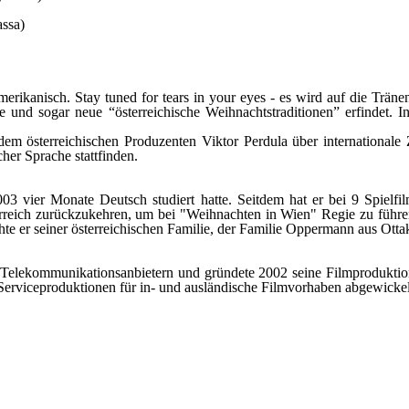
assa)
erikanisch. Stay tuned for tears in your eyes - es wird auf die Träne
e und sogar neue “österreichische Weihnachtstraditionen” erfindet.
m österreichischen Produzenten Viktor Perdula über internationale
her Sprache stattfinden.
003 vier Monate Deutsch studiert hatte. Seitdem hat er bei 9 Spiel
erreich zurückzukehren, um bei "Weihnachten in Wien" Regie zu führen
hte er seiner österreichischen Familie, der Familie Oppermann aus Ott
 Telekommunikationsanbietern und gründete 2002 seine Filmproduktion
 Serviceproduktionen für in- und ausländische Filmvorhaben abgewickel