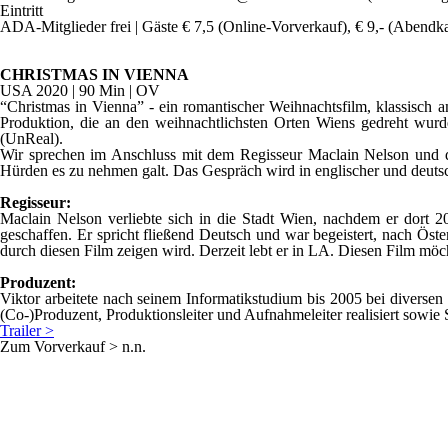
Eintritt
ADA-Mitglieder frei | Gäste € 7,5 (Online-Vorverkauf), € 9,- (Abendk
CHRISTMAS IN VIENNA
USA 2020 | 90 Min | OV
“Christmas in Vienna” - ein romantischer Weihnachtsfilm, klassisch am
Produktion, die an den weihnachtlichsten Orten Wiens gedreht wurd
(UnReal).
Wir sprechen im Anschluss mit dem Regisseur Maclain Nelson und de
Hürden es zu nehmen galt. Das Gespräch wird in englischer und deutsc
Regisseur:
Maclain Nelson verliebte sich in die Stadt Wien, nachdem er dort 2
geschaffen. Er spricht fließend Deutsch und war begeistert, nach Öst
durch diesen Film zeigen wird. Derzeit lebt er in LA. Diesen Film möc
Produzent:
Viktor arbeitete nach seinem Informatikstudium bis 2005 bei diversen
(Co-)Produzent, Produktionsleiter und Aufnahmeleiter realisiert sowie
Trailer >
Zum Vorverkauf > n.n.